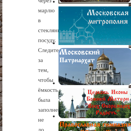
через
марлю
в
стеклянную
посуду.
Следите
за
тем,
чтобы
ёмкость
была
заполнена
не
до