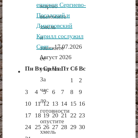
епископ Сергиево-
марлю
Посадский и
выложите
Дмитровский
хмель
Кирилл сослужил
и
Свят...
17.07.2026
завяжите
Август 2026
ее
Пн
Вт
Ср
Чт
Пт
Сб
Вс
узелком.
За
1
2
час
3
4
5
6
7
8
9
до
10
11
12
13
14
15
16
готовности
17
18
19
20
21
22
23
опустите
24
25
26
27
28
29
30
хмель