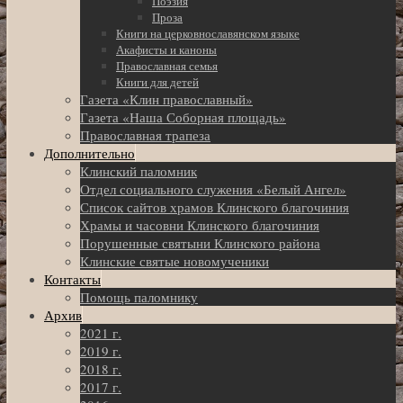
Поэзия
Проза
Книги на церковнославянском языке
Акафисты и каноны
Православная семья
Книги для детей
Газета «Клин православный»
Газета «Наша Соборная площадь»
Православная трапеза
Дополнительно
Клинский паломник
Отдел социального служения «Белый Ангел»
Список сайтов храмов Клинского благочиния
Храмы и часовни Клинского благочиния
Порушенные святыни Клинского района
Клинские святые новомученики
Контакты
Помощь паломнику
Архив
2021 г.
2019 г.
2018 г.
2017 г.