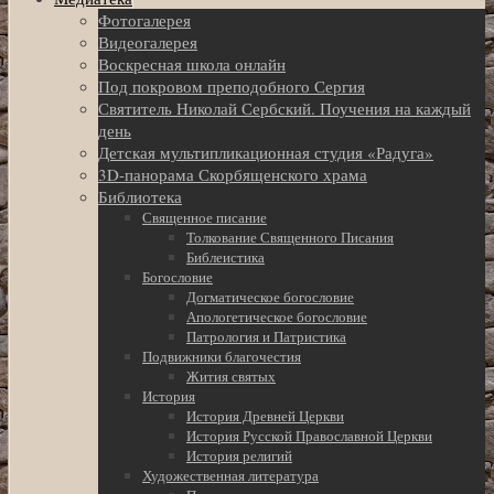
Фотогалерея
Видеогалерея
Воскресная школа онлайн
Под покровом преподобного Сергия
Святитель Николай Сербский. Поучения на каждый
день
Детская мультипликационная студия «Радуга»
3D-панорама Скорбященского храма
Библиотека
Священное писание
Толкование Священного Писания
Библеистика
Богословие
Догматическое богословие
Апологетическое богословие
Патрология и Патристика
Подвижники благочестия
Жития святых
История
История Древней Церкви
История Русской Православной Церкви
История религий
Художественная литература