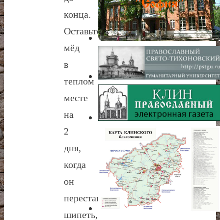
конца.
Оставьте
мёд
в
теплом
месте
на
2
дня,
когда
он
перестанет
шипеть,