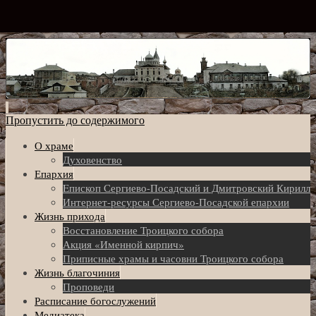
Пропустить до содержимого
О храме
Духовенство
Епархия
Eпископ Сергиево-Посадский и Дмитровский Кирилл
Интернет-ресурсы Сергиево-Посадской епархии
Жизнь прихода
Восстановление Троицкого собора
Акция «Именной кирпич»
Приписные храмы и часовни Троицкого собора
Жизнь благочиния
Проповеди
Расписание богослужений
Медиатека