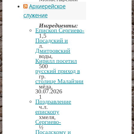
Архиерейское
служение
Ингредиенты:
Епископ Сергиево-
1,5
Посадский и
л.
Дмитровский
воды,
Кирилл посетил
500
русский приход в
гр.
столице Малайзии
мёда,
30.07.2026
1
Поздравление
ч.л.
епископу
хмеля,
Сергиево-
½
Посадскому и