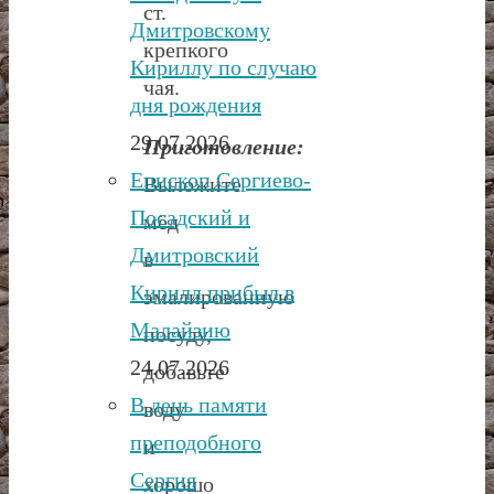
ст.
Дмитровскому
крепкого
Кириллу по случаю
чая.
дня рождения
29.07.2026
Приготовление:
Епископ Сергиево-
Выложите
Посадский и
мёд
Дмитровский
в
Кирилл прибыл в
эмалированную
Малайзию
посуду,
24.07.2026
добавьте
В день памяти
воду
преподобного
и
Сергия
хорошо