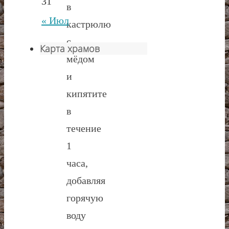
31
в
« Июл
кастрюлю
с
Карта храмов
мёдом
и
кипятите
в
течение
1
часа,
добавляя
горячую
воду