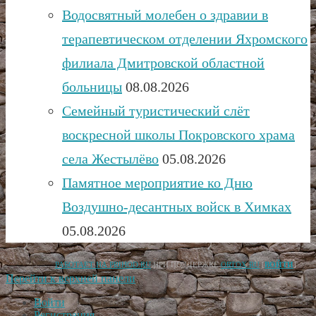
Водосвятный молебен о здравии в
терапевтическом отделении Яхромского
филиала Дмитровской областной
больницы
08.08.2026
Семейный туристический слёт
воскресной школы Покровского храма
села Жестылёво
05.08.2026
Памятное мероприятие ко Дню
Воздушно-десантных войск в Химках
05.08.2026
РАБОТАЕТ НА PRIHOD.RU
ПРИ ПОДДЕРЖКЕ
ORTOX.RU
[
ВОЙТИ
]
Перейти к верхней панели
Войти
Регистрация