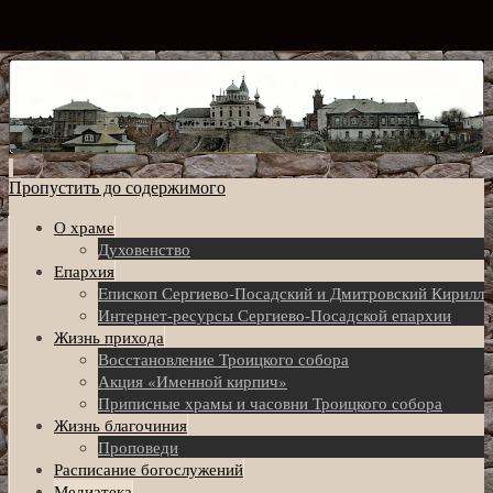
Пропустить до содержимого
О храме
Духовенство
Епархия
Eпископ Сергиево-Посадский и Дмитровский Кирилл
Интернет-ресурсы Сергиево-Посадской епархии
Жизнь прихода
Восстановление Троицкого собора
Акция «Именной кирпич»
Приписные храмы и часовни Троицкого собора
Жизнь благочиния
Проповеди
Расписание богослужений
Медиатека