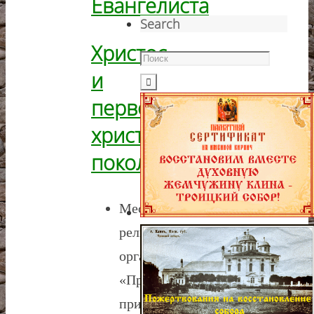
Евангелиста
Search
Христос
и
первое
христианское
поколение
Местная
религиозная
организация
«Православный
приход