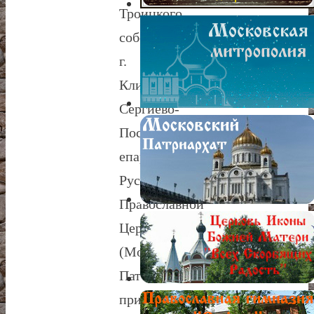
Троицкого
собора
г.
Клин
Сергиево-
Посадской
епархии
Русской
Православной
Церкви
(Московский
Патриархат)»
Страница
прихода
Русская