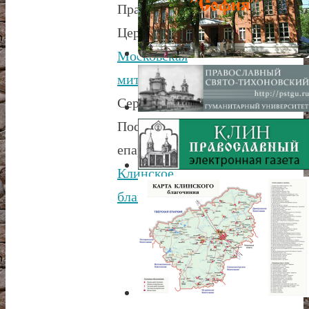
Православная
Церковь,
Московская
митрополия
,
Сергиево-
Посадская
епархия,
Клинское
благочиние