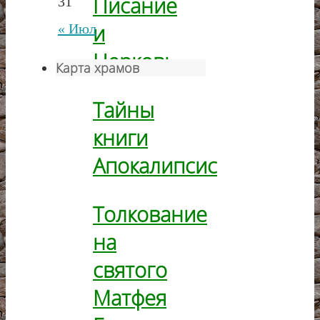
Писание
31
и
« Июл
Церковь
Карта храмов
Тайны
книги
Апокалипсис
Толкование
на
святого
Матфея