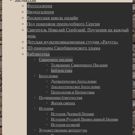
Фотогалерея
Видеогалерея
Воскресная школа онлайн
Под покровом преподобного Сергия
Святитель Николай Сербский. Поучения на каждый
день
Детская мультипликационная студия «Радуга»
3D-панорама Скорбященского храма
Библиотека
Священное писание
Толкование Священного Писания
Библеистика
Богословие
Догматическое богословие
Апологетическое богословие
Патрология и Патристика
Подвижники благочестия
Жития святых
История
История Древней Церкви
История Русской Православной Церкви
История религий
Художественная литература