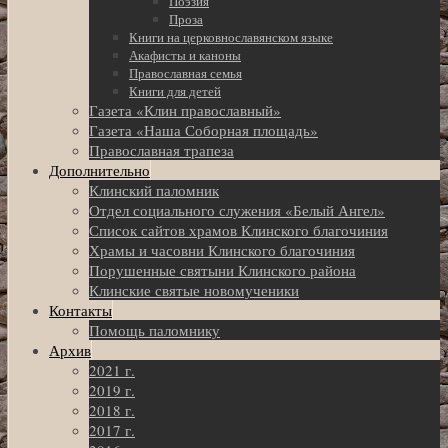
Поэзия
Проза
Книги на церковнославянском языке
Акафисты и каноны
Православная семья
Книги для детей
Газета «Клин православный»
Газета «Наша Соборная площадь»
Православная трапеза
Дополнительно
Клинский паломник
Отдел социального служения «Белый Ангел»
Список сайтов храмов Клинского благочиния
Храмы и часовни Клинского благочиния
Порушенные святыни Клинского района
Клинские святые новомученики
Контакты
Помощь паломнику
Архив
2021 г.
2019 г.
2018 г.
2017 г.