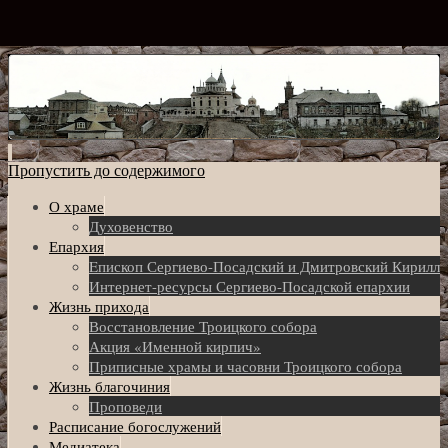
Пропустить до содержимого
О храме
Духовенство
Епархия
Eпископ Сергиево-Посадский и Дмитровский Кирилл
Интернет-ресурсы Сергиево-Посадской епархии
Жизнь прихода
Восстановление Троицкого собора
Акция «Именной кирпич»
Приписные храмы и часовни Троицкого собора
Жизнь благочиния
Проповеди
Расписание богослужений
Медиатека