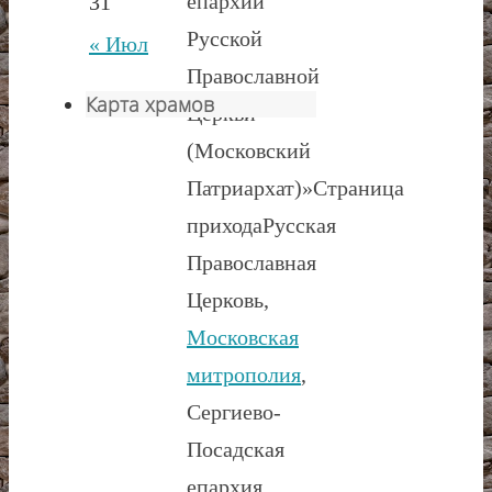
епархии
31
Русской
« Июл
Православной
Карта храмов
Церкви
(Московский
Патриархат)»
Страница
прихода
Русская
Православная
Церковь,
Московская
митрополия
,
Сергиево-
Посадская
епархия,