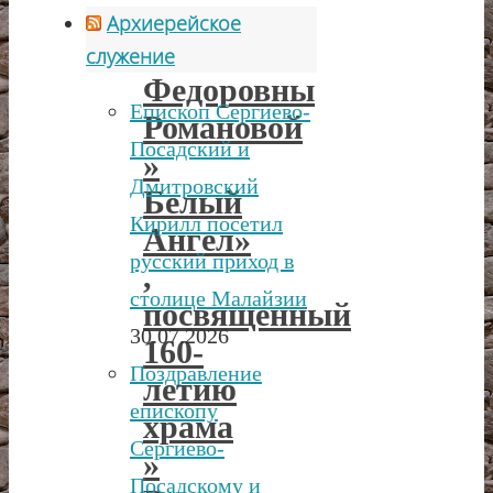
им.
Архиерейское
Елизаветы
служение
Федоровны
Епископ Сергиево-
Романовой
Посадский и
»
Дмитровский
Белый
Кирилл посетил
Ангел»
русский приход в
,
столице Малайзии
посвященный
30.07.2026
160-
Поздравление
летию
епископу
храма
Сергиево-
»
Посадскому и