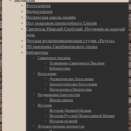
Фотогалерея
Видеогалерея
Воскресная школа онлайн
Под покровом преподобного Сергия
Святитель Николай Сербский. Поучения на каждый
день
Детская мультипликационная студия «Радуга»
3D-панорама Скорбященского храма
Библиотека
Священное писание
Толкование Священного Писания
Библеистика
Богословие
Догматическое богословие
Апологетическое богословие
Патрология и Патристика
Подвижники благочестия
Жития святых
История
История Древней Церкви
История Русской Православной Церкви
История религий
Художественная литература