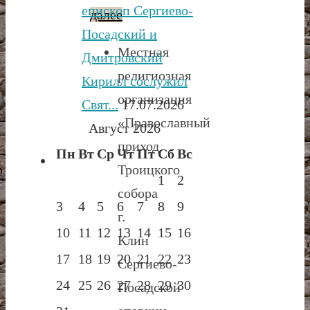
епископ Сергиево-
далее
Посадский и
Местная
Дмитровский
религиозная
Кирилл сослужил
организация
Свят...
17.07.2026
«Православный
Август 2026
приход
Пн
Вт
Ср
Чт
Пт
Сб
Вс
Троицкого
1
2
собора
3
4
5
6
7
8
9
г.
10
11
12
13
14
15
16
Клин
17
18
19
20
21
22
23
Сергиево-
24
25
26
27
28
29
30
Посадской