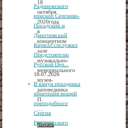
18
Радонежского
октября
епископ Сергиево-
2020года
Посадский и
в
Дмитровский
концертном
Кирилл сослужил
зале
Предстоятелю
музыкально-
Русской Цер...
мемориального
18.07.2026
музея-
В канун праздника
заповедника
обретения мощей
П.
преподобного
…
Сергия
Радонежского
Читать