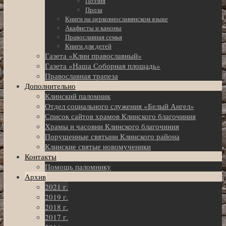
Поэзия
Проза
Книги на церковнославянском языке
Акафисты и каноны
Православная семья
Книги для детей
Газета «Клин православный»
Газета «Наша Соборная площадь»
Православная трапеза
Дополнительно
Клинский паломник
Отдел социального служения «Белый Ангел»
Список сайтов храмов Клинского благочиния
Храмы и часовни Клинского благочиния
Порушенные святыни Клинского района
Клинские святые новомученики
Контакты
Помощь паломнику
Архив
2021 г.
2019 г.
2018 г.
2017 г.