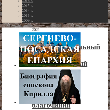
2016 г.
2015 г.
2014 г.
2013 г.
2009 г.
2021
г.
Благотворительный
концерт
организованный
отделом
социального
служения
Клинского
благочиния