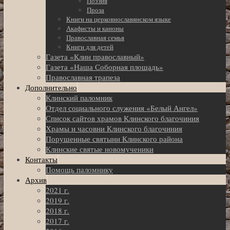
Поэзия
Проза
Книги на церковнославянском языке
Акафисты и каноны
Православная семья
Книги для детей
Газета «Клин православный»
Газета «Наша Соборная площадь»
Православная трапеза
Дополнительно
Клинский паломник
Отдел социального служения «Белый Ангел»
Список сайтов храмов Клинского благочиния
Храмы и часовни Клинского благочиния
Порушенные святыни Клинского района
Клинские святые новомученики
Контакты
Помощь паломнику
Архив
2021 г.
2019 г.
2018 г.
2017 г.