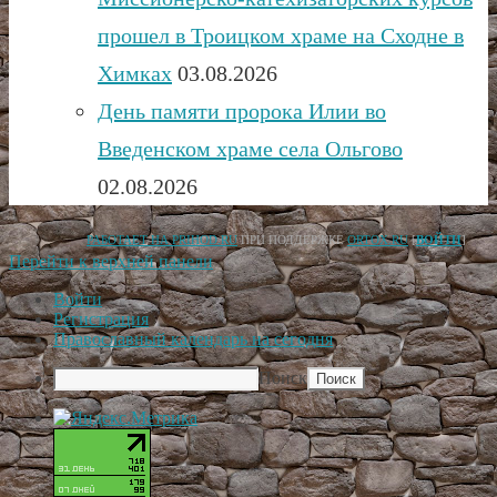
прошел в Троицком храме на Сходне в
Химках
03.08.2026
День памяти пророка Илии во
Введенском храме села Ольгово
02.08.2026
РАБОТАЕТ НА PRIHOD.RU
ПРИ ПОДДЕРЖКЕ
ORTOX.RU
[
ВОЙТИ
]
Перейти к верхней панели
Войти
Регистрация
Православный календарь на сегодня
Поиск