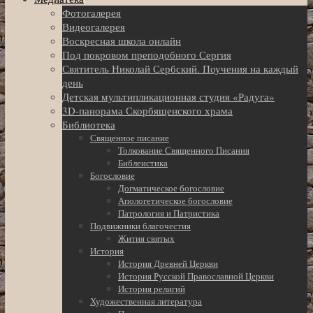
Фотогалерея
Видеогалерея
Воскресная школа онлайн
Под покровом преподобного Сергия
Святитель Николай Сербский. Поучения на каждый
день
Детская мультипликационная студия «Радуга»
3D-панорама Скорбященского храма
Библиотека
Священное писание
Толкование Священного Писания
Библеистика
Богословие
Догматическое богословие
Апологетическое богословие
Патрология и Патристика
Подвижники благочестия
Жития святых
История
История Древней Церкви
История Русской Православной Церкви
История религий
Художественная литература