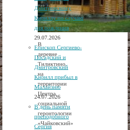
Дмитровскому
Кириллу по случаю
дня рождения
29.07.2026
В
Епископ Сергиево-
деревне
Посадский и
Тиликтино,
Дмитровский
на
Кирилл прибыл в
территории
Малайзию
Центра
24.07.2026
социальной
В день памяти
геронтологии
преподобного
«Чайковский»
Сергия