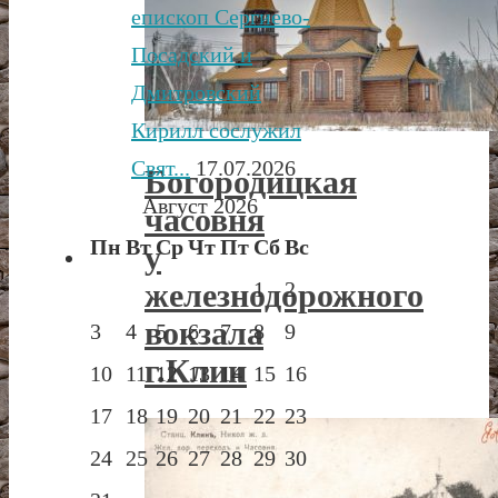
епископ Сергиево-
Посадский и
Дмитровский
Кирилл сослужил
Свят...
17.07.2026
Богородицкая
Август 2026
часовня
Пн
Вт
Ср
Чт
Пт
Сб
Вс
у
железнодорожного
1
2
вокзала
3
4
5
6
7
8
9
г.Клин
10
11
12
13
14
15
16
17
18
19
20
21
22
23
24
25
26
27
28
29
30