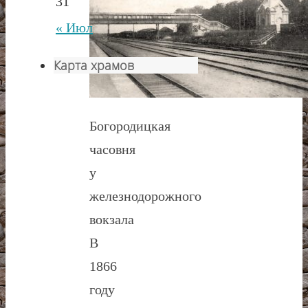
31
« Июл
Карта храмов
Богородицкая
часовня
у
железнодорожного
вокзала
В
1866
году