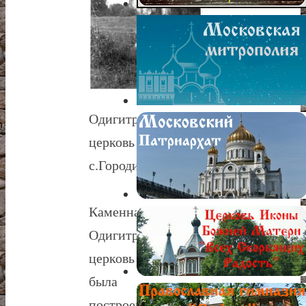
Одигитриевская
церковь
с.Городище
Каменная
Одигитриевская
церковь
была
построена