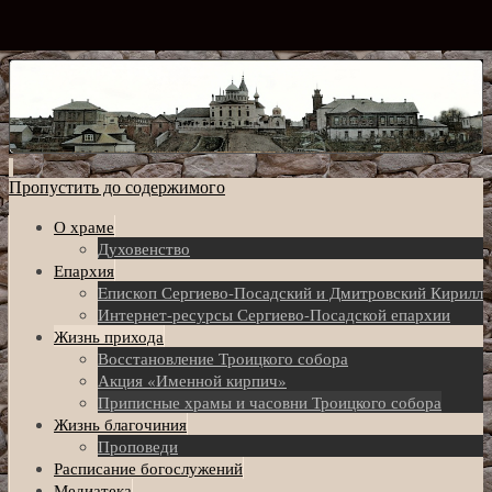
Пропустить до содержимого
О храме
Духовенство
Епархия
Eпископ Сергиево-Посадский и Дмитровский Кирилл
Интернет-ресурсы Сергиево-Посадской епархии
Жизнь прихода
Восстановление Троицкого собора
Акция «Именной кирпич»
Приписные храмы и часовни Троицкого собора
Жизнь благочиния
Проповеди
Расписание богослужений
Медиатека