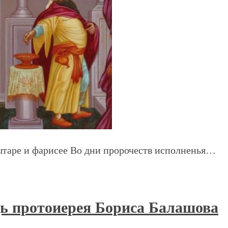
ытаре и фарисее Во дни пророчеств исполненья…
ь протоиерея Бориса Балашова