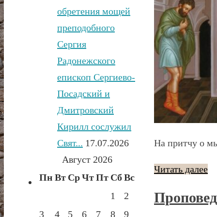
обретения мощей
преподобного
Сергия
Радонежского
епископ Сергиево-
Посадский и
Дмитровский
Кирилл сослужил
Свят...
17.07.2026
На притчу о м
Август 2026
Читать далее
Пн
Вт
Ср
Чт
Пт
Сб
Вс
Проповед
1
2
3
4
5
6
7
8
9