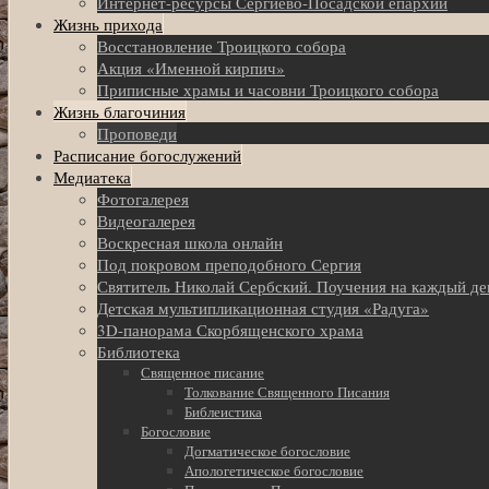
Интернет-ресурсы Сергиево-Посадской епархии
Жизнь прихода
Восстановление Троицкого собора
Акция «Именной кирпич»
Приписные храмы и часовни Троицкого собора
Жизнь благочиния
Проповеди
Расписание богослужений
Медиатека
Фотогалерея
Видеогалерея
Воскресная школа онлайн
Под покровом преподобного Сергия
Святитель Николай Сербский. Поучения на каждый де
Детская мультипликационная студия «Радуга»
3D-панорама Скорбященского храма
Библиотека
Священное писание
Толкование Священного Писания
Библеистика
Богословие
Догматическое богословие
Апологетическое богословие