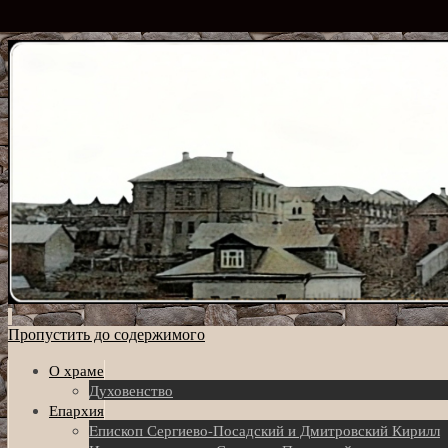
Пропустить до содержимого
О храме
Духовенство
Епархия
Eпископ Сергиево-Посадский и Дмитровский Кирилл