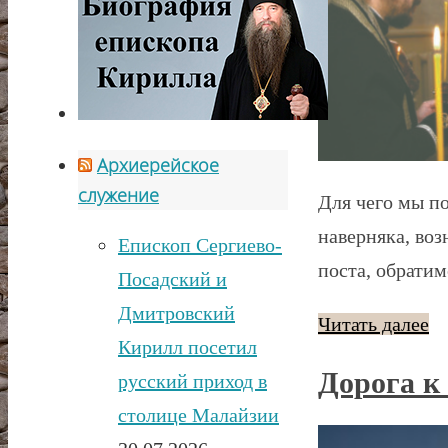
Архиерейское
служение
Для чего мы п
наверняка, во
Епископ Сергиево-
поста, обрати
Посадский и
Дмитровский
Читать далее
Кирилл посетил
Дорога к
русский приход в
столице Малайзии