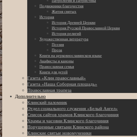
Патрология и Патристика
Подвижники благочестия
Жития святых
История
История Древней Церкви
История Русской Православной Церкви
История религий
Художественная литература
Поэзия
Проза
Книги на церковнославянском языке
Акафисты и каноны
Православная семья
Книги для детей
Газета «Клин православный»
Газета «Наша Соборная площадь»
Православная трапеза
Дополнительно
Клинский паломник
Отдел социального служения «Белый Ангел»
Список сайтов храмов Клинского благочиния
Храмы и часовни Клинского благочиния
Порушенные святыни Клинского района
Клинские святые новомученики