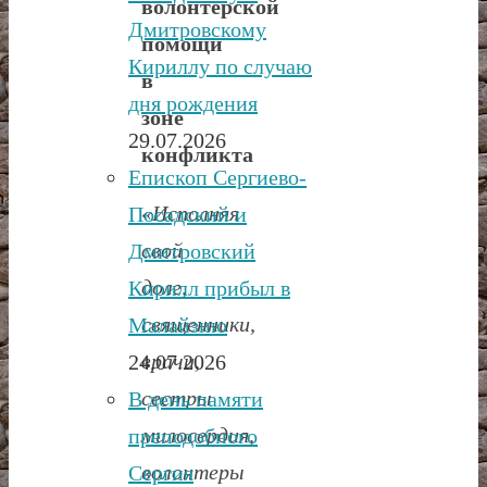
волонтерской
Дмитровскому
помощи
Кириллу по случаю
в
дня рождения
зоне
29.07.2026
конфликта
Епископ Сергиево-
«Исполняя
Посадский и
свой
Дмитровский
долг,
Кирилл прибыл в
священники,
Малайзию
врачи,
24.07.2026
сестры
В день памяти
милосердия,
преподобного
волонтеры
Сергия