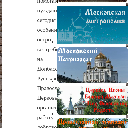
помогают
нуждающимся,
сегодня
особенно
остро
востребована
на
Донбассе!
Русская
Православная
Церковь
организует
работу
добровольцев