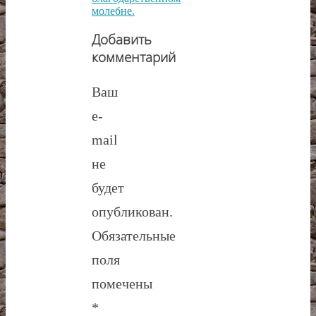
молебне.
Добавить
комментарий
Ваш
e-
mail
не
будет
опубликован.
Обязательные
поля
помечены
*