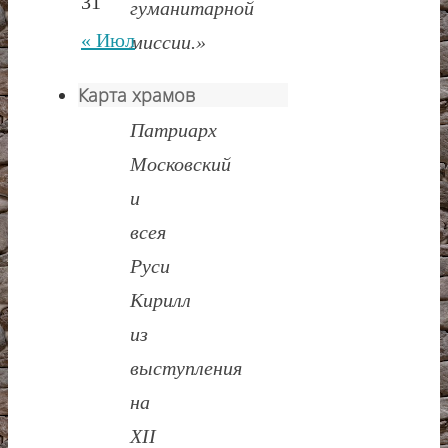
31
гуманитарной
« Июл
миссии.»
Карта храмов
Святейший
Патриарх
Московский
и
всея
Руси
Кирилл
из
выступления
на
Х
II