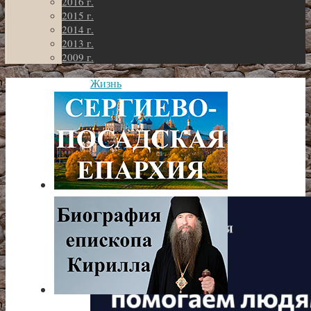
2016 г.
2015 г.
2014 г.
2013 г.
2009 г.
Жизнь
благочиния
evgen1978
•
07.12.2025
-
01:13
Жизнь
благочиния