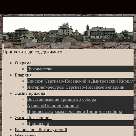
Пропустить до содержимого
О храме
Духовенство
Епархия
Eпископ Сергиево-Посадский и Дмитровский Кирилл
Интернет-ресурсы Сергиево-Посадской епархии
Жизнь прихода
Восстановление Троицкого собора
Акция «Именной кирпич»
Приписные храмы и часовни Троицкого собора
Жизнь благочиния
Проповеди
Расписание богослужений
Медиатека