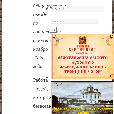
Общецерковном
Search
съезде
по
социальному
служению
ноябрь
2025
года
Работа
людей,
которые
безвозмездно