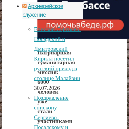
Архиерейское
служение
Епископ Сергиево-
Посадский и
Дмитровский
Патриаршая
Кирилл посетил
гуманитарная
русский приход в
миссия:
столице Малайзии
6000
30.07.2026
человек
Поздравление
уже
епископу
стали
Сергиево-
участниками
Посадскому и