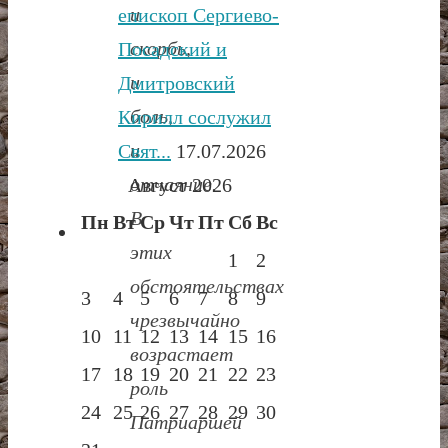
и
епископ Сергиево-
скорбь,
Посадский и
и
Дмитровский
боль,
Кирилл сослужил
и
Свят...
17.07.2026
отчаяние.
Август 2026
В
Пн
Вт
Ср
Чт
Пт
Сб
Вс
этих
1
2
обстоятельствах
3
4
5
6
7
8
9
чрезвычайно
10
11
12
13
14
15
16
возрастает
17
18
19
20
21
22
23
роль
24
25
26
27
28
29
30
Патриаршей