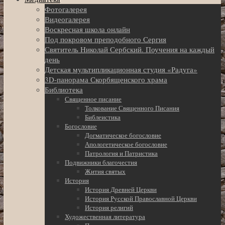
Фотогалерея
Видеогалерея
Воскресная школа онлайн
Под покровом преподобного Сергия
Святитель Николай Сербский. Поучения на каждый
день
Детская мультипликационная студия «Радуга»
3D-панорама Скорбященского храма
Библиотека
Священное писание
Толкование Священного Писания
Библеистика
Богословие
Догматическое богословие
Апологетическое богословие
Патрология и Патристика
Подвижники благочестия
Жития святых
История
История Древней Церкви
История Русской Православной Церкви
История религий
Художественная литература