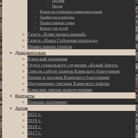
Поэзия
Проза
Книги на церковнославянском языке
Акафисты и каноны
Православная семья
Книги для детей
Газета «Клин православный»
Газета «Наша Соборная площадь»
Православная трапеза
Дополнительно
Клинский паломник
Отдел социального служения «Белый Ангел»
Список сайтов храмов Клинского благочиния
Храмы и часовни Клинского благочиния
Порушенные святыни Клинского района
Клинские святые новомученики
Контакты
Помощь паломнику
Архив
2021 г.
2019 г.
2018 г.
2017 г.