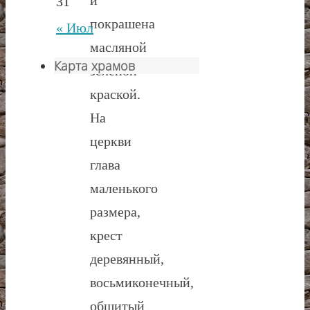
31
покрашена
« Июл
масляной
Карта храмов
зеленой
краской.
На
церкви
глава
маленького
размера,
крест
деревянный,
восьмиконечный,
обшитый