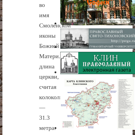
во
имя
Смоленской
иконы
Божией
Матери.
длина
церкви,
считая
колокольню,
—
31.3
метра.