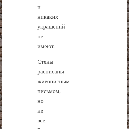
и
никаких
украшений
не
имеют.
Стены
расписаны
живописным
письмом,
но
не
все.