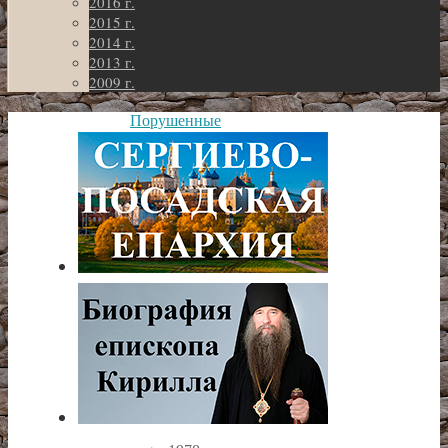
2016 г.
2015 г.
2014 г.
2013 г.
2009 г.
Порушенные
святыни
Клинского
района
Никольская
церковь
с.
Голенищево
Никольская
церковь
с.
Голенищево