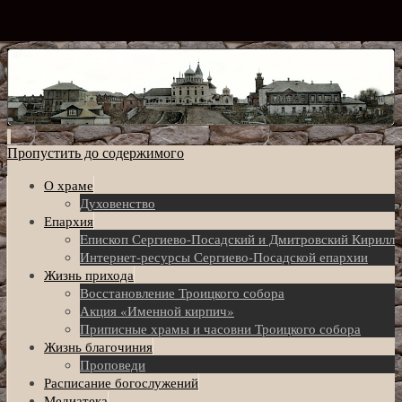
Пропустить до содержимого
О храме
Духовенство
Епархия
Eпископ Сергиево-Посадский и Дмитровский Кирилл
Интернет-ресурсы Сергиево-Посадской епархии
Жизнь прихода
Восстановление Троицкого собора
Акция «Именной кирпич»
Приписные храмы и часовни Троицкого собора
Жизнь благочиния
Проповеди
Расписание богослужений
Медиатека