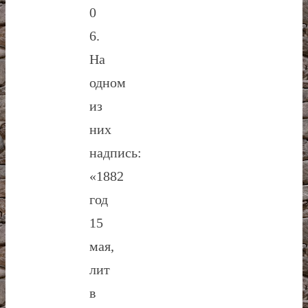
0
6.
На
одном
из
них
надпись:
«1882
год
15
мая,
лит
в