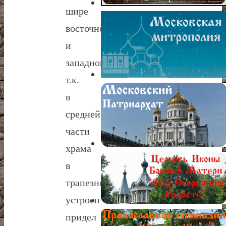
шире
восточной
и
западной,
т.к.
в
средней
части
храма
в
трапезной
устроен
придел