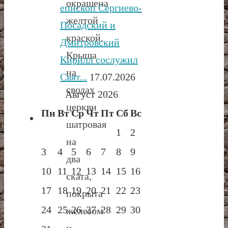
окрашена
епископ Сергиево-
желтой
Посадский и
краской.
Дмитровский
Крыша
Кирилл сослужил
на
Свят...
17.07.2026
сводах
Август 2026
церкви
Пн
Вт
Ср
Чт
Пт
Сб
Вс
шатровая
1
2
на
3
4
5
6
7
8
9
два
10
11
12
13
14
15
16
ската,
17
18
19
20
21
22
23
покрыта
24
25
26
27
28
29
30
железом
и