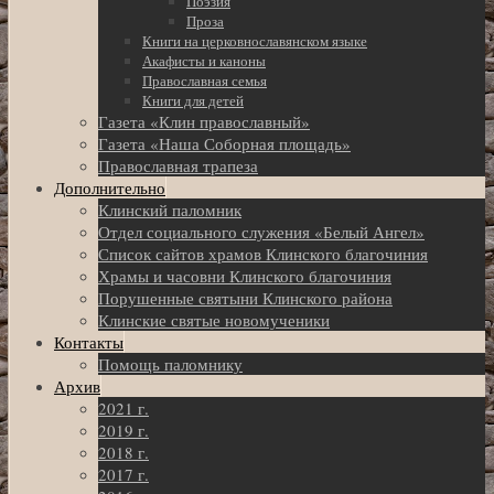
Поэзия
Проза
Книги на церковнославянском языке
Акафисты и каноны
Православная семья
Книги для детей
Газета «Клин православный»
Газета «Наша Соборная площадь»
Православная трапеза
Дополнительно
Клинский паломник
Отдел социального служения «Белый Ангел»
Список сайтов храмов Клинского благочиния
Храмы и часовни Клинского благочиния
Порушенные святыни Клинского района
Клинские святые новомученики
Контакты
Помощь паломнику
Архив
2021 г.
2019 г.
2018 г.
2017 г.