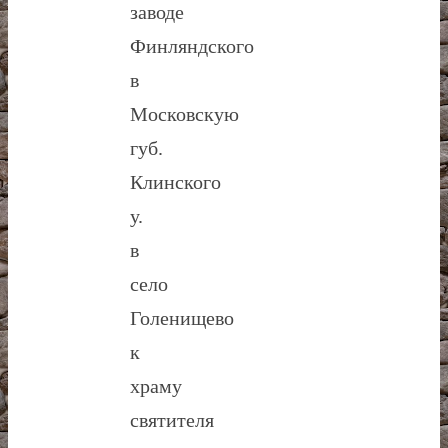
заводе
Финляндского
в
Московскую
губ.
Клинского
у.
в
село
Голенищево
к
храму
святителя