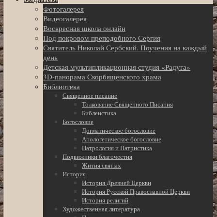
Фотогалерея
Видеогалерея
Воскресная школа онлайн
Под покровом преподобного Сергия
Святитель Николай Сербский. Поучения на каждый
день
Детская мультипликационная студия «Радуга»
3D-панорама Скорбященского храма
Библиотека
Священное писание
Толкование Священного Писания
Библеистика
Богословие
Догматическое богословие
Апологетическое богословие
Патрология и Патристика
Подвижники благочестия
Жития святых
История
История Древней Церкви
История Русской Православной Церкви
История религий
Художественная литература