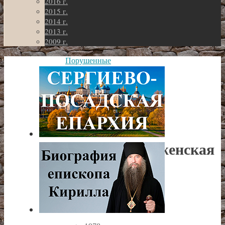
2016 г.
2015 г.
2014 г.
2013 г.
2009 г.
Порушенные
святыни
Клинского
района
Крестовоздвиженская
церковь
с.
Соголево.
Крестовоздвиженская
церковь
с.
Соголево.