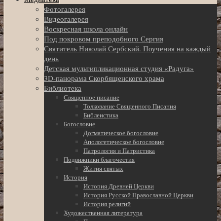
Фотогалерея
Видеогалерея
Воскресная школа онлайн
Под покровом преподобного Сергия
Святитель Николай Сербский. Поучения на каждый
день
Детская мультипликационная студия «Радуга»
3D-панорама Скорбященского храма
Библиотека
Священное писание
Толкование Священного Писания
Библеистика
Богословие
Догматическое богословие
Апологетическое богословие
Патрология и Патристика
Подвижники благочестия
Жития святых
История
История Древней Церкви
История Русской Православной Церкви
История религий
Художественная литература