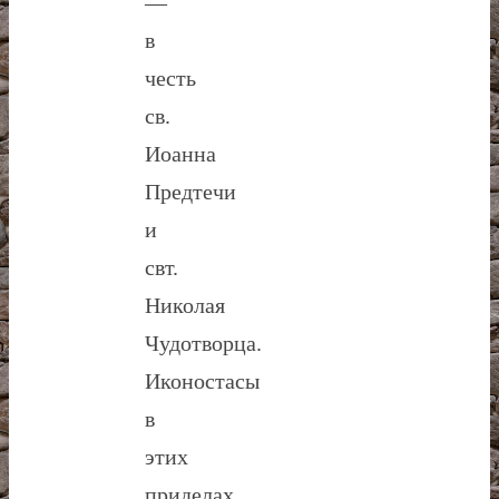
—
в
честь
св.
Иоанна
Предтечи
и
свт.
Николая
Чудотворца.
Иконостасы
в
этих
приделах