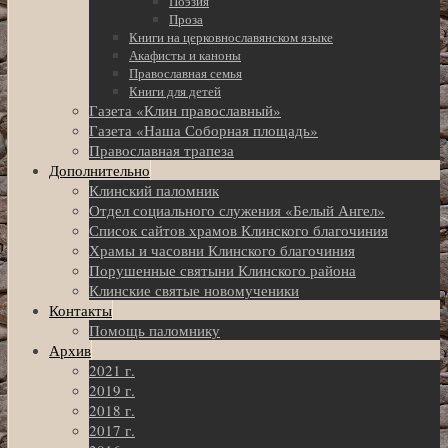
Поэзия
Проза
Книги на церковнославянском языке
Акафисты и каноны
Православная семья
Книги для детей
Газета «Клин православный»
Газета «Наша Соборная площадь»
Православная трапеза
Дополнительно
Клинский паломник
Отдел социального служения «Белый Ангел»
Список сайтов храмов Клинского благочиния
Храмы и часовни Клинского благочиния
Порушенные святыни Клинского района
Клинские святые новомученики
Контакты
Помощь паломнику
Архив
2021 г.
2019 г.
2018 г.
2017 г.