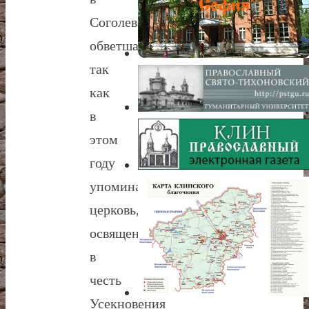
Соголево
обветшала,
так
как
в
этом
году
упоминается
церковь,
освященная
в
честь
Усекновения