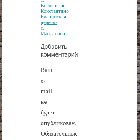
Введенское
Константино-
Еленинская
церковь
с.
Майданово
Добавить
комментарий
Ваш
e-
mail
не
будет
опубликован.
Обязательные