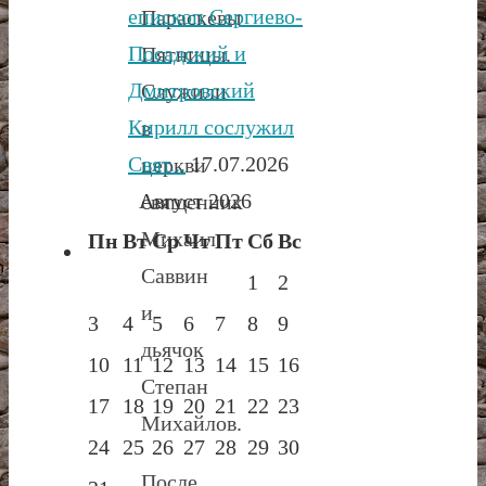
епископ Сергиево-
Параскевы
Посадский и
Пятницы.
Дмитровский
Служили
Кирилл сослужил
в
Свят...
17.07.2026
церкви
Август 2026
священник
Михаил
Пн
Вт
Ср
Чт
Пт
Сб
Вс
Саввин
1
2
и
3
4
5
6
7
8
9
дьячок
10
11
12
13
14
15
16
Степан
17
18
19
20
21
22
23
Михайлов.
24
25
26
27
28
29
30
После