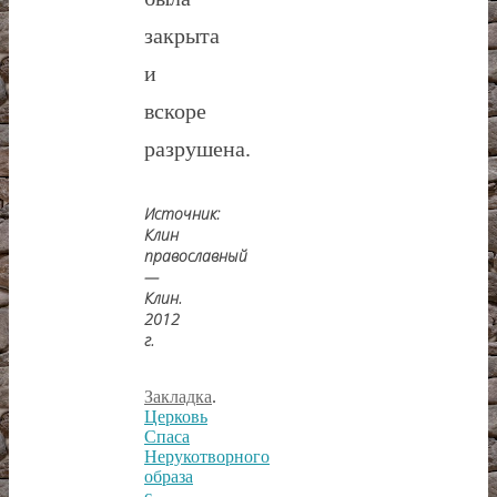
закрыта
и
вскоре
разрушена.
Источник:
Клин
православный
—
Клин.
2012
г.
Закладка
.
Церковь
Спаса
Нерукотворного
образа
с.