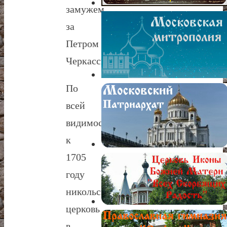
замужем
за
Петром
Черкасским.
По
всей
видимости,
к
1705
году
никольская
церковь
в