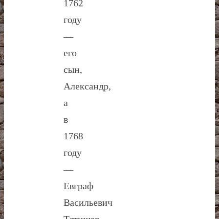
1762
году
—
его
сын,
Александр,
а
в
1768
году
—
Евграф
Васильевич
Татищев.