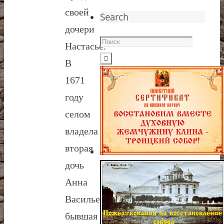
своей
Search
дочери
Настасье.
В
1671
году
селом
владела
вторая
дочь
Анна
Васильевна,
бывшая