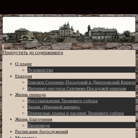
Пропустить до содержимого
О храме
Духовенство
Епархия
Eпископ Сергиево-Посадский и Дмитровский Кирилл
Интернет-ресурсы Сергиево-Посадской епархии
Жизнь прихода
Восстановление Троицкого собора
Акция «Именной кирпич»
Приписные храмы и часовни Троицкого собора
Жизнь благочиния
Проповеди
Расписание богослужений
Медиатека