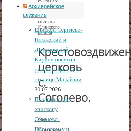
evgen1978
Архиерейское
•
09.10.2017
-
служение
17:00
Порушенные
святыни
Клинского
Епископ Сергиево-
района
Посадский и
Крестовоздвижен
Дмитровский
Кирилл посетил
церковь
русский приход в
с.
столице Малайзии
30.07.2026
Соголево.
Поздравление
епископу
Сергиево-
Село
Посадскому и
Соголево