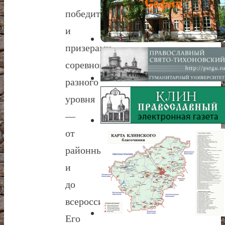
победителями
и
призерами
соревнований
разного
уровня
—
от
районных
и
до
всероссийских.
Его