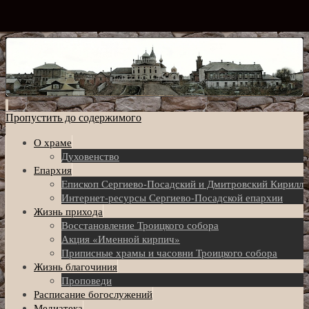
Пропустить до содержимого
О храме
Духовенство
Епархия
Eпископ Сергиево-Посадский и Дмитровский Кирилл
Интернет-ресурсы Сергиево-Посадской епархии
Жизнь прихода
Восстановление Троицкого собора
Акция «Именной кирпич»
Приписные храмы и часовни Троицкого собора
Жизнь благочиния
Проповеди
Расписание богослужений
Медиатека