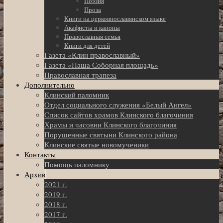
Поэзия
Проза
Книги на церковнославянском языке
Акафисты и каноны
Православная семья
Книги для детей
Газета «Клин православный»
Газета «Наша Соборная площадь»
Православная трапеза
Дополнительно
Клинский паломник
Отдел социального служения «Белый Ангел»
Список сайтов храмов Клинского благочиния
Храмы и часовни Клинского благочиния
Порушенные святыни Клинского района
Клинские святые новомученики
Контакты
Помощь паломнику
Архив
2021 г.
2019 г.
2018 г.
2017 г.