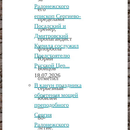
Радонежского
его
епископ Сергиево-
пределами
Посадский и
тренер,
Дмитровский
пропагандист
Кирилл сослужил
флорбола
Предстоятелю
Юрий
Русской Цер...
Бойцов
18.07.2026
отметил
В канун праздника
серьезный
обретения мощей
юбилей
преподобного
—
Сергия
80-
Радонежского
летие.