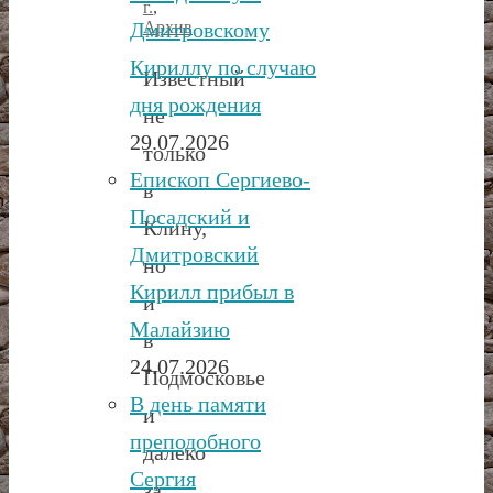
г.
,
Архив
Дмитровскому
Кириллу по случаю
Известный
дня рождения
не
29.07.2026
только
Епископ Сергиево-
в
Посадский и
Клину,
Дмитровский
но
Кирилл прибыл в
и
Малайзию
в
24.07.2026
Подмосковье
В день памяти
и
преподобного
далеко
Сергия
за