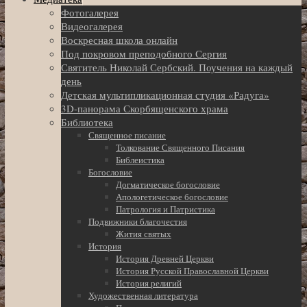
Фотогалерея
Видеогалерея
Воскресная школа онлайн
Под покровом преподобного Сергия
Святитель Николай Сербский. Поучения на каждый
день
Детская мультипликационная студия «Радуга»
3D-панорама Скорбященского храма
Библиотека
Священное писание
Толкование Священного Писания
Библеистика
Богословие
Догматическое богословие
Апологетическое богословие
Патрология и Патристика
Подвижники благочестия
Жития святых
История
История Древней Церкви
История Русской Православной Церкви
История религий
Художественная литература