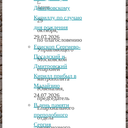
г.
,
Архив
Дмитровскому
Кириллу по случаю
29
дня рождения
октября,
29.07.2026
по благословению
Епископ Сергиево-
Управляющего
Посадский и
Московской
Дмитровский
епархией
Кирилл прибыл в
митрополита
Малайзию
Ювеналия,
24.07.2026
председатель
В день памяти
Епархиального
преподобного
отдела
Сергия
религиозного