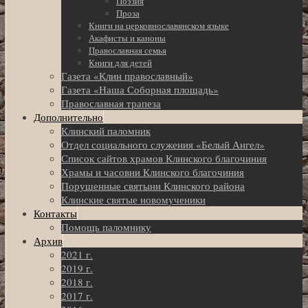
Поэзия
Проза
Книги на церковнославянском языке
Акафисты и каноны
Православная семья
Книги для детей
Газета «Клин православный»
Газета «Наша Соборная площадь»
Православная трапеза
Дополнительно
Клинский паломник
Отдел социального служения «Белый Ангел»
Список сайтов храмов Клинского благочиния
Храмы и часовни Клинского благочиния
Порушенные святыни Клинского района
Клинские святые новомученики
Контакты
Помощь паломнику
Архив
2021 г.
2019 г.
2018 г.
2017 г.