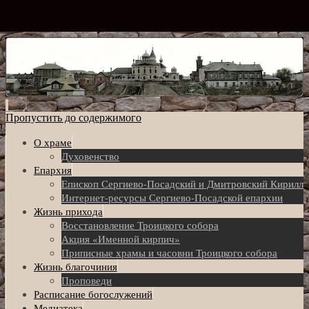
Пропустить до содержимого
О храме
Духовенство
Епархия
Eпископ Сергиево-Посадский и Дмитровский Кирилл
Интернет-ресурсы Сергиево-Посадской епархии
Жизнь прихода
Восстановление Троицкого собора
Акция «Именной кирпич»
Приписные храмы и часовни Троицкого собора
Жизнь благочиния
Проповеди
Расписание богослужений
Медиатека