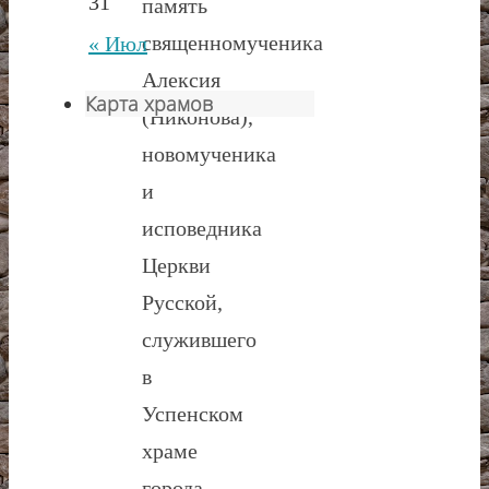
31
память
священномученика
« Июл
Алексия
Карта храмов
(Никонова),
новомученика
и
исповедника
Церкви
Русской,
служившего
в
Успенском
храме
города