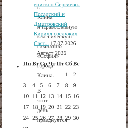
епископ Сергиево-
г.
Посадский и
Клина
Дмитровский
и Православную
Кирилл сослужил
классическую
Свят...
17.07.2026
гимназию
Август 2026
«София»
Пн
Вт
Ср
Чт
Пт
Сб
Вс
города
1
2
Клина.
3
4
5
6
7
8
9
В
10
11
12
13
14
15
16
этот
17
18
19
20
21
22
23
день
24
25
26
27
28
29
30
празднуется