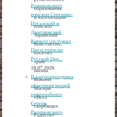
Радонежского
образования
епископ Сергиево-
и катехизации
Посадский и
епископ
Дмитровский
Зарайский
Кирилл сослужил
Константин,
Предстоятелю
посетил
Русской Цер...
храм
18.07.2026
иконы
В канун праздника
Божией
обретения мощей
Матери
преподобного
«Всех
Сергия
скорбящих
Радонежского
Радость»