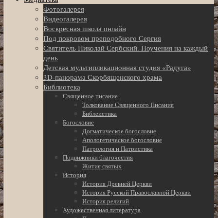
Фотогалерея
Видеогалерея
Воскресная школа онлайн
Под покровом преподобного Сергия
Святитель Николай Сербский. Поучения на каждый
день
Детская мультипликационная студия «Радуга»
3D-панорама Скорбященского храма
Библиотека
Священное писание
Толкование Священного Писания
Библеистика
Богословие
Догматическое богословие
Апологетическое богословие
Патрология и Патристика
Подвижники благочестия
Жития святых
История
История Древней Церкви
История Русской Православной Церкви
История религий
Художественная литература